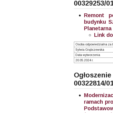
00329253/0
Remont po
budynku Sz
Planetarna
Link d
Osoba odpowiedzialna za t
Sylwia Grąbczewska
Data wytworzenia
20.05.2024 r.
Ogłosze
00322814/0
Moderniza
ramach pro
Podstawowe