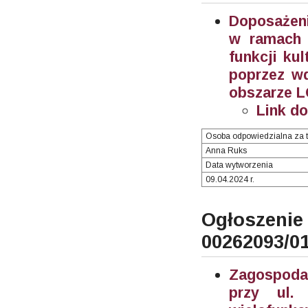
Doposażeni
w ramach 
funkcji ku
poprzez wd
obszarze L
Link d
Osoba odpowiedzialna za t
Anna Ruks
Data wytworzenia
09.04.2024 r.
Ogłosze
00262093/0
Zagospodar
przy ul.