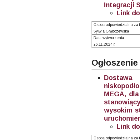
Integracji 
Link d
Osoba odpowiedzialna za t
Sylwia Grąbczewska
Data wytworzenia
26.11.2024 r.
Ogłoszenie
Dostawa 
niskopodł
MEGA, dla 
stanowiąc
wysokim st
uruchomien
Link d
Osoba odpowiedzialna za t