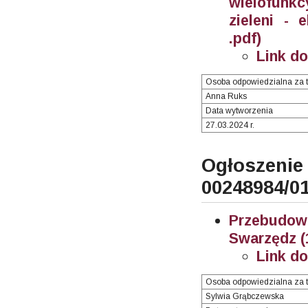
wielofunk
zieleni - 
.pdf)
Link d
Osoba odpowiedzialna za t
Anna Ruks
Data wytworzenia
27.03.2024 r.
Ogłosze
00248984/0
Przebudo
Swarzędz (
Link d
Osoba odpowiedzialna za t
Sylwia Grąbczewska