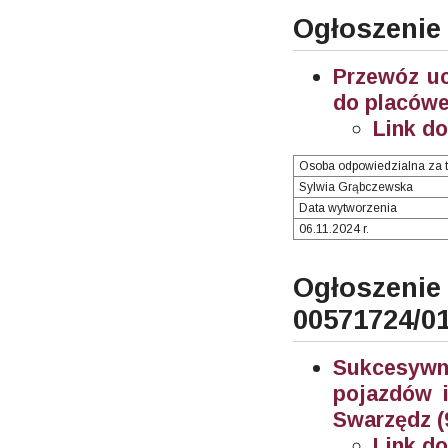
Ogłoszenie
Przewóz u
do placówe
Link d
Osoba odpowiedzialna za t
Sylwia Grąbczewska
Data wytworzenia
06.11.2024 r.
Ogłosze
00571724/0
Sukcesywn
pojazdów i
Swarzędz (
Link d