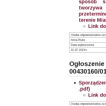
sposób se
tworzywa
przetermin
terenie Mi
Link d
Osoba odpowiedzialna za t
Anna Ruks
Data wytworzenia
31.07.2024 r.
Ogłosze
00430160/0
Sporządze
.pdf)
Link d
Osoba odpowiedzialna za t