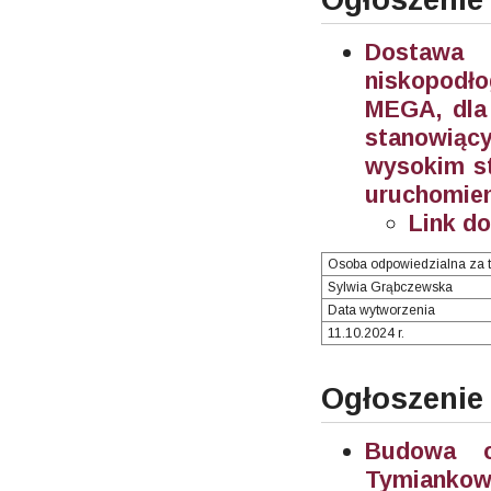
Dostawa 
niskopodł
MEGA, dla 
stanowiąc
wysokim st
uruchomien
Link d
Osoba odpowiedzialna za t
Sylwia Grąbczewska
Data wytworzenia
11.10.2024 r.
Ogłoszenie
Budowa oś
Tymiankowe