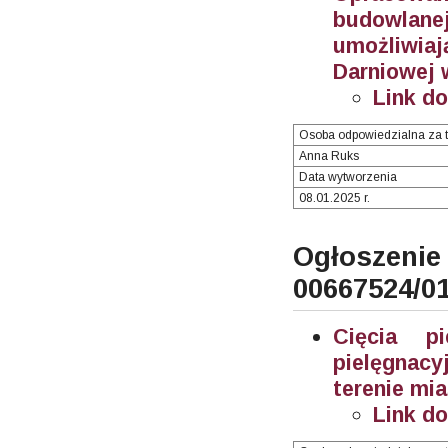
budowlane
umożliwia
Darniowej 
Link d
Osoba odpowiedzialna za t
Anna Ruks
Data wytworzenia
08.01.2025 r.
Ogłosze
00667524/0
Cięcia p
pielęgnac
terenie mi
Link d