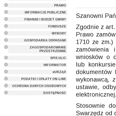
PRAWO
INFORMACJE PUBLICZNE
Szanowni Pań
FINANSE I BUDŻET GMINY
Zgodnie z art.
FUNDUSZE
Prawo zamówie
WYBORY
1710 ze zm.)
GOSPODARKA ODPADAMI
ZAGOSPODAROWANIE
zamówienia 
PRZESTRZENNE
wniosków o d
SPIS ULIC
lub konkursi
INFORMATOR
dokumentów 
eURZĄD
wykonawcą, z
PODATKI I OPŁATY ON-LINE
ustawie, odb
OCHRONA DANYCH OSOBOWYCH
elektronicznej
DOSTĘPNOŚĆ
Stosownie do
Swarzędz od d