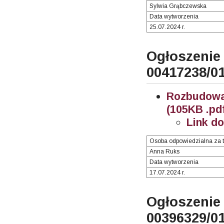
Sylwia Grąbczewska
Data wytworzenia
25.07.2024 r.
Ogłosze
00417238/0
Rozbudowa
(105KB .pd
Link d
Osoba odpowiedzialna za t
Anna Ruks
Data wytworzenia
17.07.2024 r.
Ogłosze
00396329/0