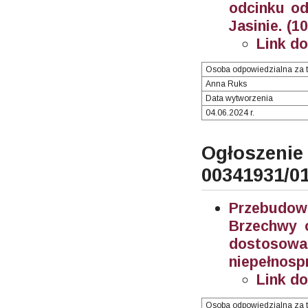
odcinku od
Jasinie. (1
Link d
Osoba odpowiedzialna za t
Anna Ruks
Data wytworzenia
04.06.2024 r.
Ogłosze
00341931/0
Przebudo
Brzechwy 
dostos
niepełnosp
Link d
Osoba odpowiedzialna za t