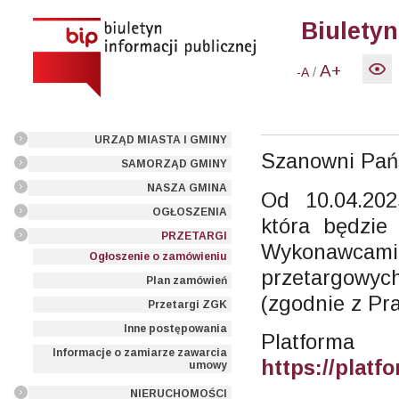
Biuletyn
A+
/
-A
URZĄD MIASTA I GMINY
Szanowni Pań
SAMORZĄD GMINY
NASZA GMINA
Od 10.04.20
OGŁOSZENIA
która będzie
PRZETARGI
Wykonawcami
Ogłoszenie o zamówieniu
przetargowy
Plan zamówień
(zgodnie z Pr
Przetargi ZGK
Inne postępowania
Platform
Informacje o zamiarze zawarcia
https://plat
umowy
NIERUCHOMOŚCI