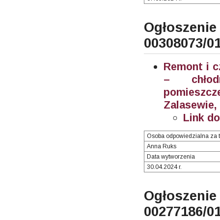
Ogłosze
00308073/0
Remont i c
– chłodn
pomieszc
Zalasewie,
Link d
Osoba odpowiedzialna za t
Anna Ruks
Data wytworzenia
30.04.2024 r.
Ogłosze
00277186/0