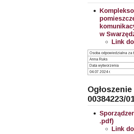
Komplekso
pomieszc
komunikac
w Swarzędzu
Link d
Osoba odpowiedzialna za t
Anna Ruks
Data wytworzenia
04.07.2024 r.
Ogłosze
00384223/0
Sporządze
.pdf)
Link d