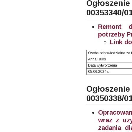
Ogłosze
00353340/0
Remont d
potrzeby P
Link d
Osoba odpowiedzialna za t
Anna Ruks
Data wytworzenia
05.06.2024 r.
Ogłosze
00350338/0
Opracowani
wraz z uzy
zadania d