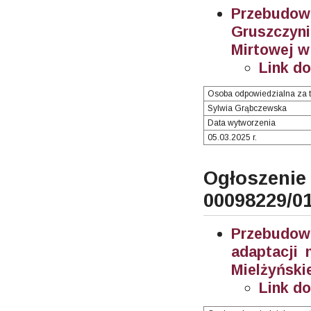
Przebudo
Gruszczy
Mirtowej w
Link d
Osoba odpowiedzialna za t
Sylwia Grąbczewska
Data wytworzenia
05.03.2025 r.
Ogłosze
00098229/0
Przebudow
adaptacji 
Mielżyński
Link d