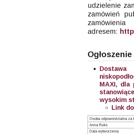
udzielenie za
zamówień pub
zamów
adresem:
http
Ogłoszenie
Dostawa 
niskopodł
MAXI, dla 
stanowiąc
wysokim sto
Link d
Osoba odpowiedzialna za t
Anna Ruks
Data wytworzenia