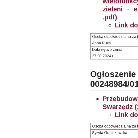
wielofunk
zieleni - 
.pdf)
Link d
Osoba odpowiedzialna za t
Anna Ruks
Data wytworzenia
27.03.2024 r.
Ogłosze
00248984/0
Przebudo
Swarzędz (
Link d
Osoba odpowiedzialna za t
Sylwia Grąbczewska