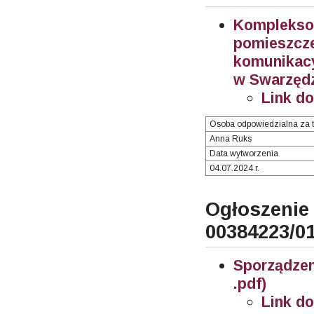
Komplekso
pomieszc
komunikac
w Swarzędzu
Link d
Osoba odpowiedzialna za t
Anna Ruks
Data wytworzenia
04.07.2024 r.
Ogłosze
00384223/0
Sporządze
.pdf)
Link d