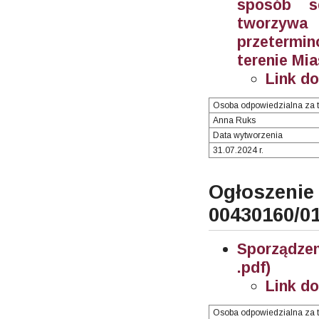
sposób se
tworzywa
przetermin
terenie Mi
Link d
Osoba odpowiedzialna za t
Anna Ruks
Data wytworzenia
31.07.2024 r.
Ogłosze
00430160/0
Sporządze
.pdf)
Link d
Osoba odpowiedzialna za t