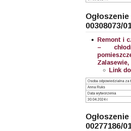
Ogłosze
00308073/0
Remont i c
– chłodn
pomieszc
Zalasewie,
Link d
Osoba odpowiedzialna za t
Anna Ruks
Data wytworzenia
30.04.2024 r.
Ogłosze
00277186/0