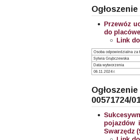
Ogłoszenie
Przewóz u
do placówe
Link d
Osoba odpowiedzialna za t
Sylwia Grąbczewska
Data wytworzenia
06.11.2024 r.
Ogłosze
00571724/0
Sukcesywn
pojazdów i
Swarzędz (
Link d