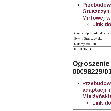
Przebudo
Gruszczy
Mirtowej w
Link d
Osoba odpowiedzialna za t
Sylwia Grąbczewska
Data wytworzenia
05.03.2025 r.
Ogłosze
00098229/0
Przebudow
adaptacji 
Mielżyński
Link d