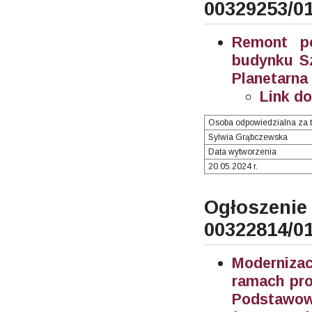
00329253/0
Remont po
budynku Sz
Planetarna
Link d
Osoba odpowiedzialna za t
Sylwia Grąbczewska
Data wytworzenia
20.05.2024 r.
Ogłosze
00322814/0
Moderniza
ramach pro
Podstawowe