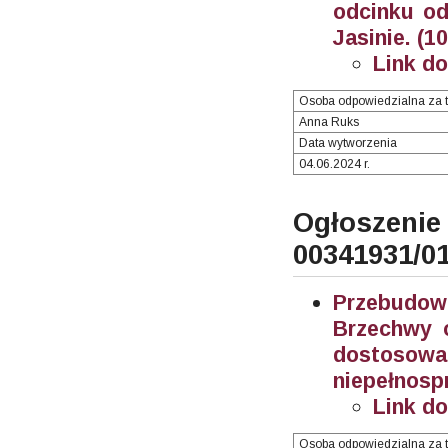
odcinku od
Jasinie. (1
Link d
Osoba odpowiedzialna za t
Anna Ruks
Data wytworzenia
04.06.2024 r.
Ogłosze
00341931/0
Przebudo
Brzechwy 
dostos
niepełnosp
Link d
Osoba odpowiedzialna za t