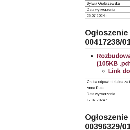
Sylwia Grąbczewska
Data wytworzenia
25.07.2024 r.
Ogłosze
00417238/0
Rozbudowa
(105KB .pd
Link d
Osoba odpowiedzialna za t
Anna Ruks
Data wytworzenia
17.07.2024 r.
Ogłosze
00396329/0