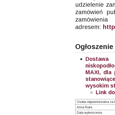
udzielenie za
zamówień pub
zamów
adresem:
http
Ogłoszenie
Dostawa 
niskopodł
MAXI, dla 
stanowiąc
wysokim sto
Link d
Osoba odpowiedzialna za t
Anna Ruks
Data wytworzenia