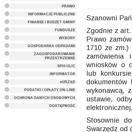
PRAWO
INFORMACJE PUBLICZNE
Szanowni Pań
FINANSE I BUDŻET GMINY
Zgodnie z art.
FUNDUSZE
Prawo zamówie
WYBORY
1710 ze zm.)
GOSPODARKA ODPADAMI
ZAGOSPODAROWANIE
zamówienia 
PRZESTRZENNE
wniosków o d
SPIS ULIC
lub konkursi
INFORMATOR
dokumentów 
eURZĄD
wykonawcą, z
PODATKI I OPŁATY ON-LINE
ustawie, odb
OCHRONA DANYCH OSOBOWYCH
elektronicznej
DOSTĘPNOŚĆ
Stosownie do
Swarzędz od d