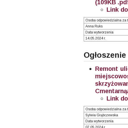
(109KB .pd
Link d
Osoba odpowiedzialna za t
Anna Ruks
Data wytworzenia
14.05.2024 r.
Ogłoszenie
Remont uli
miejscow
skrzyżow
Cmentarną/
Link d
Osoba odpowiedzialna za t
Sylwia Grąbczewska
Data wytworzenia
07.05.2024 r.