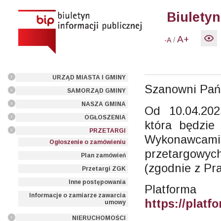
Biuletyn
A+
/
-A
URZĄD MIASTA I GMINY
Szanowni Pań
SAMORZĄD GMINY
NASZA GMINA
Od 10.04.20
OGŁOSZENIA
która będzie
PRZETARGI
Wykonawcami
Ogłoszenie o zamówieniu
przetargowy
Plan zamówień
(zgodnie z Pr
Przetargi ZGK
Inne postępowania
Platform
Informacje o zamiarze zawarcia
https://plat
umowy
NIERUCHOMOŚCI