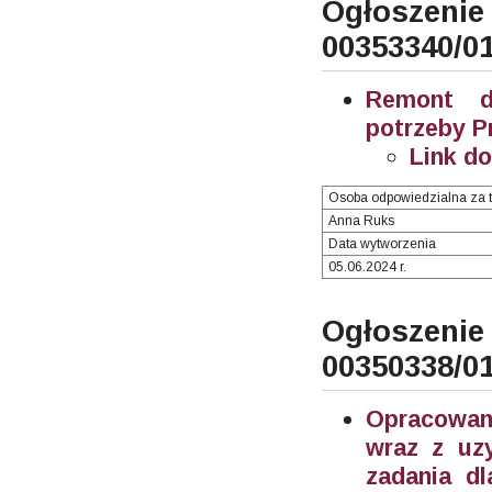
Ogłosze
00353340/0
Remont d
potrzeby P
Link d
Osoba odpowiedzialna za t
Anna Ruks
Data wytworzenia
05.06.2024 r.
Ogłosze
00350338/0
Opracowani
wraz z uzy
zadania d