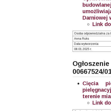
budowlane
umożliwia
Darniowej 
Link d
Osoba odpowiedzialna za t
Anna Ruks
Data wytworzenia
08.01.2025 r.
Ogłosze
00667524/0
Cięcia p
pielęgnac
terenie mi
Link d