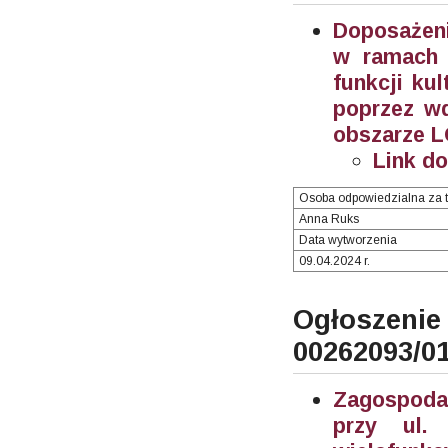
Doposażeni
w ramach 
funkcji ku
poprzez wd
obszarze L
Link d
Osoba odpowiedzialna za t
Anna Ruks
Data wytworzenia
09.04.2024 r.
Ogłosze
00262093/0
Zagospodar
przy ul.