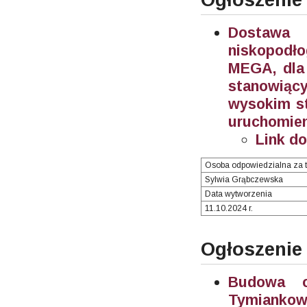
Dostawa 
niskopodł
MEGA, dla 
stanowiąc
wysokim st
uruchomien
Link d
Osoba odpowiedzialna za t
Sylwia Grąbczewska
Data wytworzenia
11.10.2024 r.
Ogłoszenie
Budowa oś
Tymiankowe