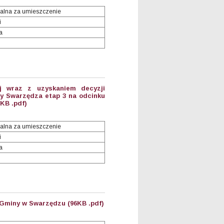
alna za umieszczenie
i
a
ej wraz z uzyskaniem decyzji
cy Swarzędza etap 3 na odcinku
8KB .pdf)
alna za umieszczenie
i
a
 Gminy w Swarzędzu (96KB .pdf)