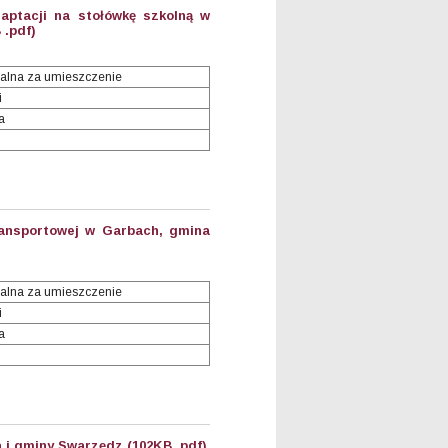
ptacji na stołówkę szkolną w
 .pdf)
alna za umieszczenie
i
a
ransportowej w Garbach, gmina
alna za umieszczenie
i
a
a i gminy Swarzędz (102KB .pdf)