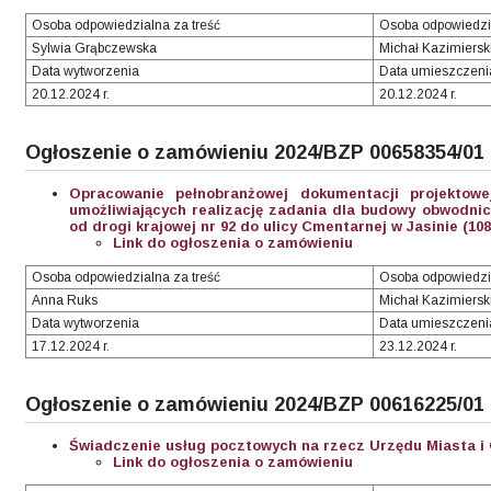
Osoba odpowiedzialna za treść
Osoba odpowiedzi
Sylwia Grąbczewska
Michał Kazimiersk
Data wytworzenia
Data umieszczeni
20.12.2024 r.
20.12.2024 r.
Ogłoszenie o zamówieniu 2024/BZP 00658354/01
Opracowanie pełnobranżowej dokumentacji projektow
umożliwiających realizację zadania dla budowy obwodni
od drogi krajowej nr 92 do ulicy Cmentarnej w Jasinie (10
Link do ogłoszenia o zamówieniu
Osoba odpowiedzialna za treść
Osoba odpowiedzi
Anna Ruks
Michał Kazimiersk
Data wytworzenia
Data umieszczeni
17.12.2024 r.
23.12.2024 r.
Ogłoszenie o zamówieniu 2024/BZP 00616225/01
Świadczenie usług pocztowych na rzecz Urzędu Miasta i
Link do ogłoszenia o zamówieniu