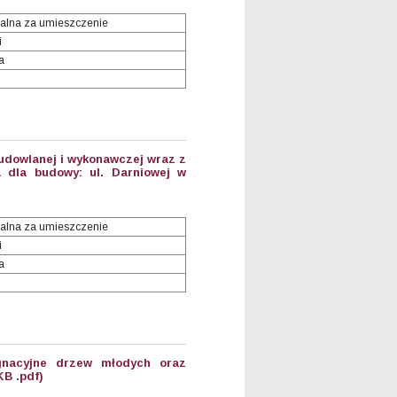
alna za umieszczenie
i
a
udowlanej i wykonawczej wraz z
a dla budowy: ul. Darniowej w
alna za umieszczenie
i
a
ęgnacyjne drzew młodych oraz
B .pdf)