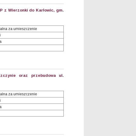
P z Wierzonki do Karłowic, gm.
alna za umieszczenie
i
a
zczynie oraz przebudowa ul.
alna za umieszczenie
i
a