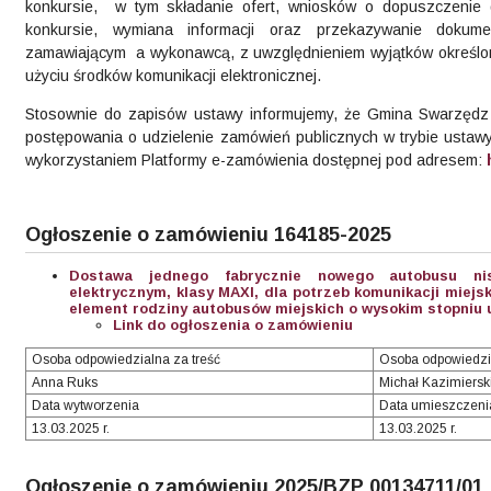
konkursie, w tym składanie ofert, wniosków o dopuszczenie 
konkursie, wymiana informacji oraz przekazywanie dokum
zamawiającym a wykonawcą, z uwzględnieniem wyjątków określon
użyciu środków komunikacji elektronicznej.
Stosownie do zapisów ustawy informujemy, że Gmina Swarzędz 
postępowania o udzielenie zamówień publicznych w trybie usta
wykorzystaniem Platformy e-zamówienia dostępnej pod adresem:
Ogłoszenie o zamówieniu 164185-2025
Dostawa jednego fabrycznie nowego autobusu ni
elektrycznym, klasy MAXI, dla potrzeb komunikacji miejs
element rodziny autobusów miejskich o wysokim stopniu un
Link do ogłoszenia o zamówieniu
Osoba odpowiedzialna za treść
Osoba odpowiedzi
Anna Ruks
Michał Kazimiersk
Data wytworzenia
Data umieszczeni
13.03.2025 r.
13.03.2025 r.
Ogłoszenie o zamówieniu 2025/BZP 00134711/01