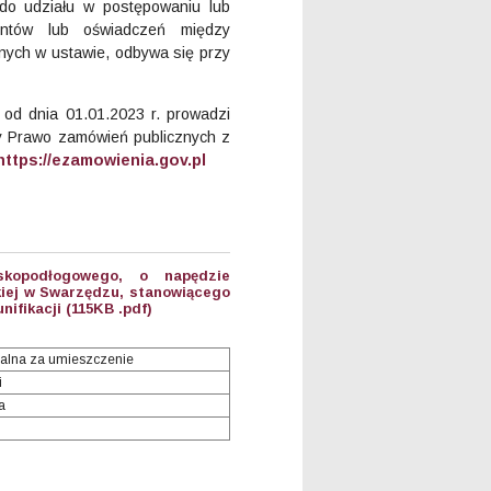
do udziału w postępowaniu lub
entów lub oświadczeń między
ych w ustawie, odbywa się przy
od dnia 01.01.2023 r. prowadzi
wy Prawo zamówień publicznych z
https://ezamowienia.gov.pl
skopodłogowego, o napędzie
kiej w Swarzędzu, stanowiącego
ifikacji (115KB .pdf)
alna za umieszczenie
i
a