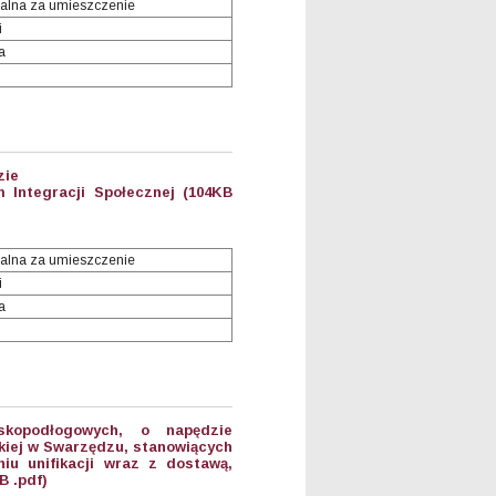
alna za umieszczenie
i
a
zie
 Integracji Społecznej (104KB
alna za umieszczenie
i
a
skopodłogowych, o napędzie
kiej w Swarzędzu, stanowiących
iu unifikacji wraz z dostawą,
B .pdf)