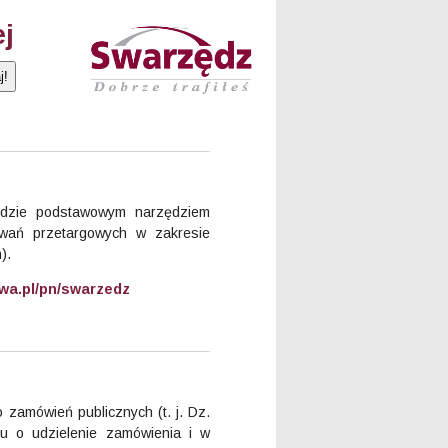
ej
ędzie podstawowym narzędziem
wań przetargowych w zakresie
).
wa.pl/pn/swarzedz
 zamówień publicznych (t. j. Dz.
u o udzielenie zamówienia i w