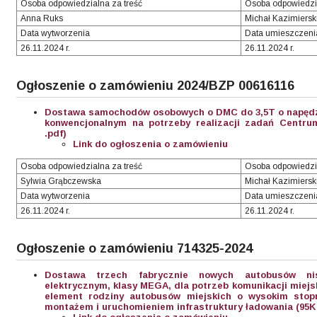
Osoba odpowiedzialna za treść
Osoba odpowiedzi
Anna Ruks
Michał Kazimiersk
Data wytworzenia
Data umieszczeni
26.11.2024 r.
26.11.2024 r.
Ogłoszenie o zamówieniu 2024/BZP 00616116
Dostawa samochodów osobowych o DMC do 3,5T o napęd
konwencjonalnym na potrzeby realizacji zadań Centrum
.pdf)
Link do ogłoszenia o zamówieniu
Osoba odpowiedzialna za treść
Osoba odpowiedzi
Sylwia Grąbczewska
Michał Kazimiersk
Data wytworzenia
Data umieszczeni
26.11.2024 r.
26.11.2024 r.
Ogłoszenie o zamówieniu 714325-2024
Dostawa trzech fabrycznie nowych autobusów ni
elektrycznym, klasy MEGA, dla potrzeb komunikacji miejs
element rodziny autobusów miejskich o wysokim stopn
montażem i uruchomieniem infrastruktury ładowania (95
K