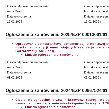
Osoba odpowiedzialna za treść
Osoba odpowiedzi
Anna Ruks
Michał Kazimiersk
Data wytworzenia
Data umieszczeni
16.01.2025 r.
16.01.2025 r.
Ogłoszenie o zamówieniu 2025/BZP 00013001/01
Opracowanie pełnobranżowej dokumentacji projektowej b
uzyskaniem decyzji umożliwiających realizacje zadani
Gortatowie (105KB .pdf)
Link do ogłoszenia o zamówieniu
Osoba odpowiedzialna za treść
Osoba odpowiedzi
Anna Ruks
Michał Kazimiersk
Data wytworzenia
Data umieszczeni
08.01.2025 r.
09.01.2025 r.
Ogłoszenie o zamówieniu 2024/BZP 00667524/01
Cięcia pielęgnacyjne drzew i krzewów, zabiegi piel
usuwanie drzew na terenie miasta i gminy Swarzędz (103K
Link do ogłoszenia o zamówieniu