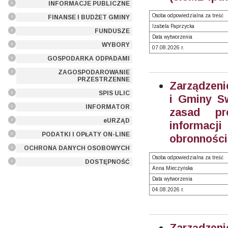
INFORMACJE PUBLICZNE
Osoba odpowiedzialna za treść
FINANSE I BUDŻET GMINY
Izabela Paprzycka
FUNDUSZE
Data wytworzenia
WYBORY
07.08.2026 r.
GOSPODARKA ODPADAMI
ZAGOSPODAROWANIE
PRZESTRZENNE
Zarządzeni
SPIS ULIC
i Gminy Sw
INFORMATOR
zasad pr
eURZĄD
informacji
PODATKI I OPŁATY ON-LINE
obronności
OCHRONA DANYCH OSOBOWYCH
Osoba odpowiedzialna za treść
DOSTĘPNOŚĆ
Anna Mieczyńska
Data wytworzenia
04.08.2026 r.
Zarządzeni