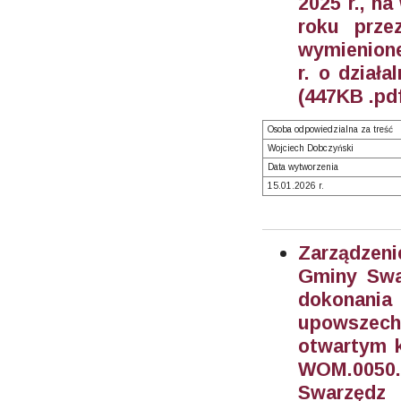
2025 r., na
roku prze
wymienione 
r. o działa
(447KB .pd
Osoba odpowiedzialna za treść
Wojciech Dobczyński
Data wytworzenia
15.01.2026 r.
Zarządzeni
Gminy Swar
dokonani
upowszech
otwartym k
WOM.0050
Swarzędz 