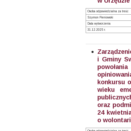
w Urzędzie
Osoba odpowiedzialna za treść
Szymon Pieniowski
Data wytworzenia
31.12.2025 r.
Zarządzeni
i Gminy Sw
powołani
opiniowan
konkursu o
wieku eme
publicznyc
oraz podmi
24 kwietnia
o wolontari
Osoba odpowiedzialna za treść