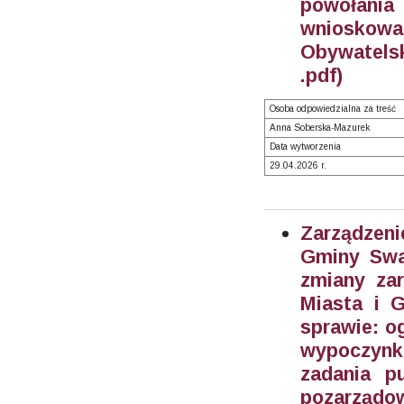
powołania
wnioskowa
Obywatels
.pdf)
Osoba odpowiedzialna za treść
Anna Soberska-Mazurek
Data wytworzenia
29.04.2026 r.
Zarządzeni
Gminy Swar
zmiany zar
Miasta i 
sprawie: o
wypoczynku
zadania p
pozarządow