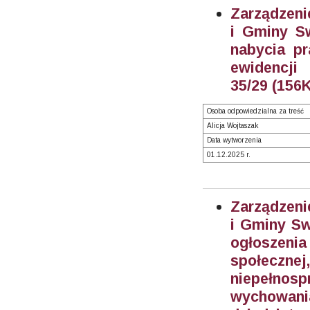
Zarządzeni
i Gminy S
nabycia pr
ewidencj
35/29 (156K
Osoba odpowiedzialna za treść
Alicja Wojtaszak
Data wytworzenia
01.12.2025 r.
Zarządzeni
i Gminy Sw
ogłoszenia
społecz
niepełno
wychowania