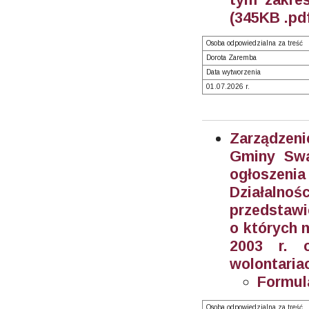
(345KB .pd
Osoba odpowiedzialna za treść
Dorota Zaremba
Data wytworzenia
01.07.2026 r.
Zarządzeni
Gminy Swa
ogłoszeni
Działalnoś
przedstawi
o których m
2003 r. o
wolontariac
Formul
Osoba odpowiedzialna za treść