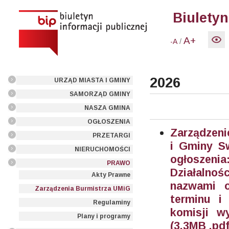
Biuletyn
A+
/
-A
2026
URZĄD MIASTA I GMINY
SAMORZĄD GMINY
NASZA GMINA
OGŁOSZENIA
Zarządzeni
PRZETARGI
i Gminy Sw
NIERUCHOMOŚCI
ogłoszenia
PRAWO
Działalno
Akty Prawne
nazwami or
Zarządzenia Burmistrza UMiG
terminu i
Regulaminy
komisji w
Plany i programy
(3.3MB .pdf