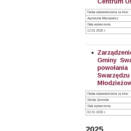
Centrum Us
Osoba odpowiedzialna za treść
Agnieszka Maciejowicz
Data wytworzenia
12.01.2026 r.
Zarządzeni
Gminy Swa
powołani
Swarzęd
Młodzieżow
Osoba odpowiedzialna za treść
Dorota Zaremba
Data wytworzenia
02.01.2026 r.
2025