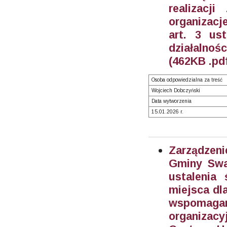
realizacj
organizac
art. 3 us
działalnoś
(462KB .pd
Osoba odpowiedzialna za treść
Wojciech Dobczyński
Data wytworzenia
15.01.2026 r.
Zarządzeni
Gminy Swa
ustalenia
miejsca dl
wspomaga
organizac