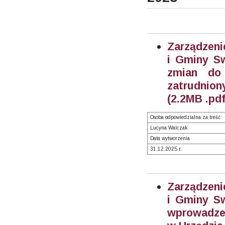
Zarządzeni
i Gminy Sw
zmian do
zatrudnion
(2.2MB .pdf
Osoba odpowiedzialna za treść
Lucyna Walczak
Data wytworzenia
31.12.2025 r.
Zarządzeni
i Gminy Sw
wprowadze