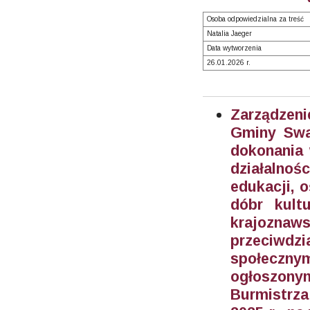
Osoba odpowiedzialna za treść
Natalia Jaeger
Data wytworzenia
26.01.2026 r.
Zarządzeni
Gminy Swar
dokonania 
działalnoś
edukacji, o
dóbr kult
krajoznaw
przeciwd
społeczny
ogłoszony
Burmistrza