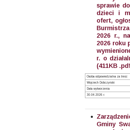
sprawie do
dzieci i 
ofert, ogł
Burmistrz
2026 r., n
2026 roku 
wymienione 
r. o działa
(411KB .pdf
Osoba odpowiedzialna za treść
Wojciech Dobczyński
Data wytworzenia
30.04.2026 r.
Zarządzeni
Gminy Swar