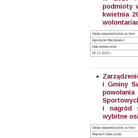
podmioty w
kwietnia 2
wolontariac
Osoba odpowiedzialna za treść
Agnieszka Maciejowicz
Data wytworzenia
09.12.2025 r.
Zarządzeni
i Gminy S
powołani
Sportowych
i nagród 
wybitne os
Osoba odpowiedzialna za treść
Wojciech Dobczyński