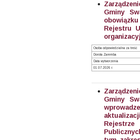
Zarządzeni
Gminy Swa
obowiązku
Rejestru 
organizacy
Osoba odpowiedzialna za treść
Dorota Zaremba
Data wytworzenia
01.07.2026 r.
Zarządzeni
Gminy Swa
wprowadze
aktualiza
Rejestrz
Publiczny
tym zakre