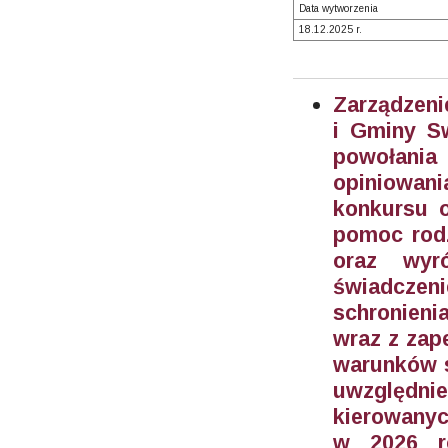
Data wytworzenia
18.12.2025 r.
Zarządzeni
i Gminy S
powołani
opiniowan
konkursu 
pomoc rodz
oraz wyr
świadczen
schronieni
wraz z zap
warunków s
uwzględn
kierowanyc
w 2026 ro