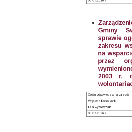
08.07.2026 r.
Zarządzeni
Gminy S
sprawie og
zakresu ws
na wsparci
przez or
wymienione
2003 r. o
wolontariac
Osoba odpowiedzialna za treść
Wojciech Dobczyński
Data wytworzenia
08.07.2026 r.