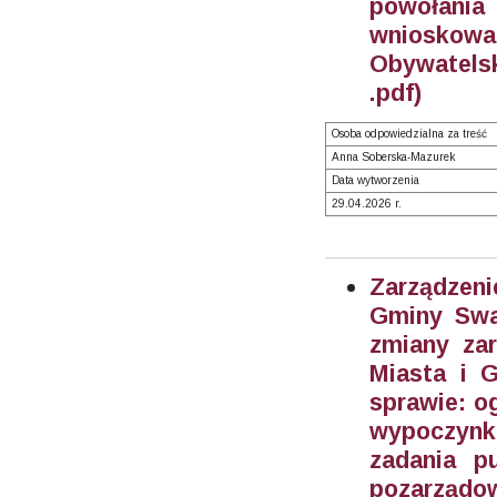
powołania
wnioskowa
Obywatels
.pdf)
Osoba odpowiedzialna za treść
Anna Soberska-Mazurek
Data wytworzenia
29.04.2026 r.
Zarządzeni
Gminy Swar
zmiany zar
Miasta i 
sprawie: o
wypoczynku
zadania p
pozarządow