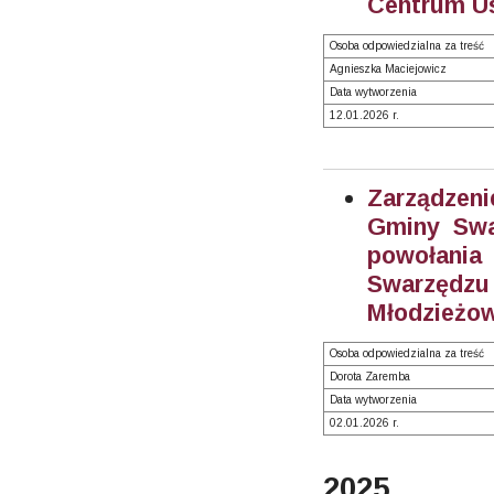
Centrum Us
Osoba odpowiedzialna za treść
Agnieszka Maciejowicz
Data wytworzenia
12.01.2026 r.
Zarządzeni
Gminy Swa
powołani
Swarzęd
Młodzieżow
Osoba odpowiedzialna za treść
Dorota Zaremba
Data wytworzenia
02.01.2026 r.
2025