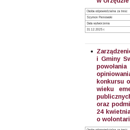
w Urzędzie
Osoba odpowiedzialna za treść
Szymon Pieniowski
Data wytworzenia
31.12.2025 r.
Zarządzeni
i Gminy Sw
powołani
opiniowan
konkursu o
wieku eme
publicznyc
oraz podmi
24 kwietnia
o wolontari
Osoba odpowiedzialna za treść