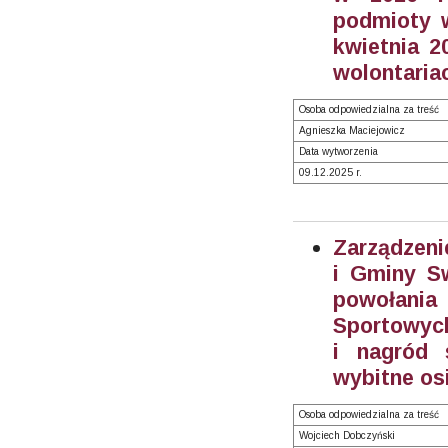
podmioty w
kwietnia 2
wolontariac
Osoba odpowiedzialna za treść
Agnieszka Maciejowicz
Data wytworzenia
09.12.2025 r.
Zarządzeni
i Gminy S
powołani
Sportowych
i nagród 
wybitne os
Osoba odpowiedzialna za treść
Wojciech Dobczyński