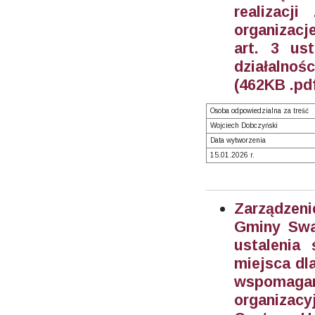
realizacj
organizac
art. 3 us
działalnoś
(462KB .pd
Osoba odpowiedzialna za treść
Wojciech Dobczyński
Data wytworzenia
15.01.2026 r.
Zarządzeni
Gminy Swa
ustalenia
miejsca dl
wspomaga
organizac