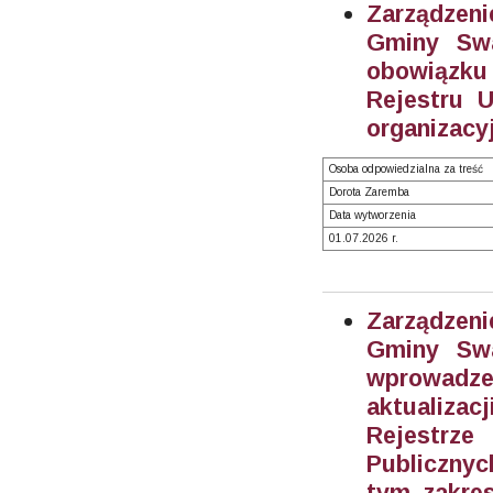
Zarządzeni
Gminy Swa
obowiązku
Rejestru 
organizacy
Osoba odpowiedzialna za treść
Dorota Zaremba
Data wytworzenia
01.07.2026 r.
Zarządzeni
Gminy Swa
wprowadze
aktualiza
Rejestrz
Publiczny
tym zakre