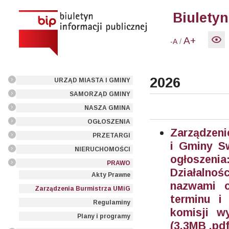
Biuletyn
A+
/
-A
2026
URZĄD MIASTA I GMINY
SAMORZĄD GMINY
NASZA GMINA
OGŁOSZENIA
Zarządzeni
PRZETARGI
i Gminy Sw
NIERUCHOMOŚCI
ogłoszenia
PRAWO
Działalno
Akty Prawne
nazwami or
Zarządzenia Burmistrza UMiG
terminu i
Regulaminy
komisji w
Plany i programy
(3.3MB .pdf