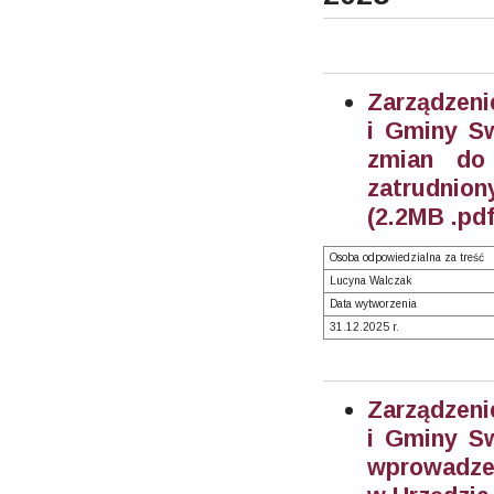
Zarządzeni
i Gminy Sw
zmian do
zatrudnion
(2.2MB .pdf
Osoba odpowiedzialna za treść
Lucyna Walczak
Data wytworzenia
31.12.2025 r.
Zarządzeni
i Gminy Sw
wprowadze