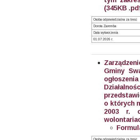
(345KB .pd
Osoba odpowiedzialna za treść
Dorota Zaremba
Data wytworzenia
01.07.2026 r.
Zarządzeni
Gminy Swa
ogłoszeni
Działalnoś
przedstawi
o których m
2003 r. o
wolontariac
Formul
Osoba odpowiedzialna za treść