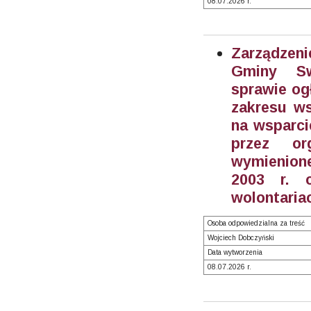
08.07.2026 r.
Zarządzeni
Gminy S
sprawie og
zakresu ws
na wsparci
przez or
wymienione
2003 r. o
wolontariac
Osoba odpowiedzialna za treść
Wojciech Dobczyński
Data wytworzenia
08.07.2026 r.