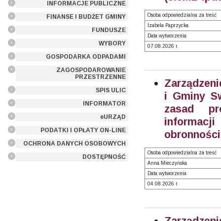
INFORMACJE PUBLICZNE
Osoba odpowiedzialna za treść
FINANSE I BUDŻET GMINY
Izabela Paprzycka
FUNDUSZE
Data wytworzenia
WYBORY
07.08.2026 r.
GOSPODARKA ODPADAMI
ZAGOSPODAROWANIE
PRZESTRZENNE
Zarządzeni
SPIS ULIC
i Gminy Sw
INFORMATOR
zasad pr
eURZĄD
informacji
PODATKI I OPŁATY ON-LINE
obronności
OCHRONA DANYCH OSOBOWYCH
Osoba odpowiedzialna za treść
DOSTĘPNOŚĆ
Anna Mieczyńska
Data wytworzenia
04.08.2026 r.
Zarządzeni