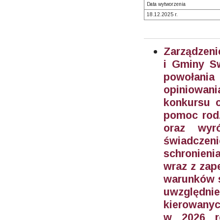
Data wytworzenia
18.12.2025 r.
Zarządzeni
i Gminy S
powołani
opiniowan
konkursu 
pomoc rodz
oraz wyr
świadczen
schronieni
wraz z zap
warunków s
uwzględn
kierowanyc
w 2026 ro