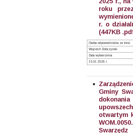
2025 r., na
roku prze
wymienione 
r. o działa
(447KB .pd
Osoba odpowiedzialna za treść
Wojciech Dobczyński
Data wytworzenia
15.01.2026 r.
Zarządzeni
Gminy Swar
dokonani
upowszech
otwartym k
WOM.0050
Swarzędz 