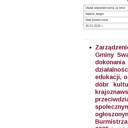
Osoba odpowiedzialna za treść
Natalia Jaeger
Data wytworzenia
26.01.2026 r.
Zarządzeni
Gminy Swar
dokonania 
działalnoś
edukacji, o
dóbr kult
krajoznaw
przeciwd
społeczny
ogłoszony
Burmistrza