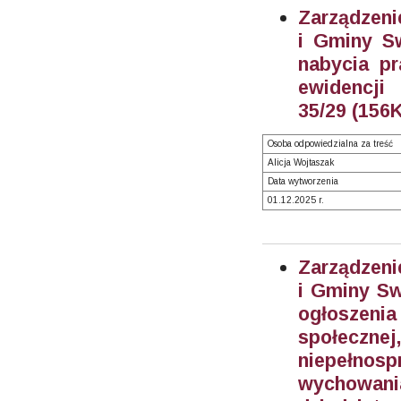
Zarządzeni
i Gminy S
nabycia pr
ewidencj
35/29 (156K
Osoba odpowiedzialna za treść
Alicja Wojtaszak
Data wytworzenia
01.12.2025 r.
Zarządzeni
i Gminy Sw
ogłoszenia
społecz
niepełno
wychowania