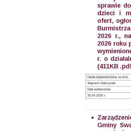
sprawie do
dzieci i 
ofert, ogł
Burmistrz
2026 r., n
2026 roku 
wymienione 
r. o działa
(411KB .pdf
Osoba odpowiedzialna za treść
Wojciech Dobczyński
Data wytworzenia
30.04.2026 r.
Zarządzeni
Gminy Swar