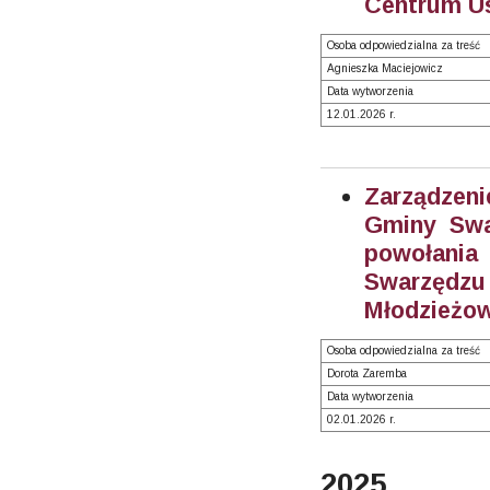
Centrum Us
Osoba odpowiedzialna za treść
Agnieszka Maciejowicz
Data wytworzenia
12.01.2026 r.
Zarządzeni
Gminy Swa
powołani
Swarzęd
Młodzieżow
Osoba odpowiedzialna za treść
Dorota Zaremba
Data wytworzenia
02.01.2026 r.
2025