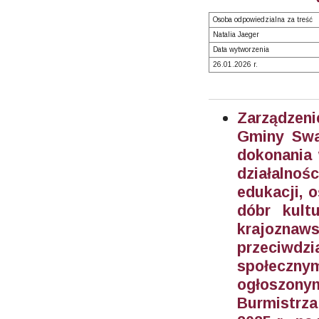
Osoba odpowiedzialna za treść
Natalia Jaeger
Data wytworzenia
26.01.2026 r.
Zarządzeni
Gminy Swar
dokonania 
działalnoś
edukacji, o
dóbr kult
krajoznaw
przeciwd
społeczny
ogłoszony
Burmistrza