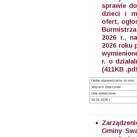
sprawie do
dzieci i 
ofert, ogł
Burmistrz
2026 r., n
2026 roku 
wymienione 
r. o działa
(411KB .pdf
Osoba odpowiedzialna za treść
Wojciech Dobczyński
Data wytworzenia
30.04.2026 r.
Zarządzeni
Gminy Swar