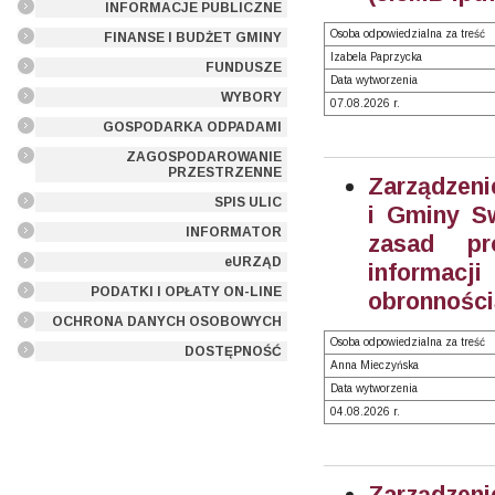
INFORMACJE PUBLICZNE
Osoba odpowiedzialna za treść
FINANSE I BUDŻET GMINY
Izabela Paprzycka
FUNDUSZE
Data wytworzenia
WYBORY
07.08.2026 r.
GOSPODARKA ODPADAMI
ZAGOSPODAROWANIE
PRZESTRZENNE
Zarządzeni
SPIS ULIC
i Gminy Sw
INFORMATOR
zasad pr
eURZĄD
informacji
PODATKI I OPŁATY ON-LINE
obronności
OCHRONA DANYCH OSOBOWYCH
Osoba odpowiedzialna za treść
DOSTĘPNOŚĆ
Anna Mieczyńska
Data wytworzenia
04.08.2026 r.
Zarządzeni