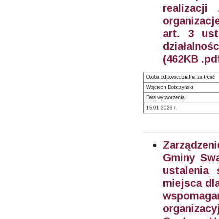
realizacj
organizac
art. 3 us
działalnoś
(462KB .pd
Osoba odpowiedzialna za treść
Wojciech Dobczyński
Data wytworzenia
15.01.2026 r.
Zarządzeni
Gminy Swa
ustalenia
miejsca dl
wspomaga
organizac