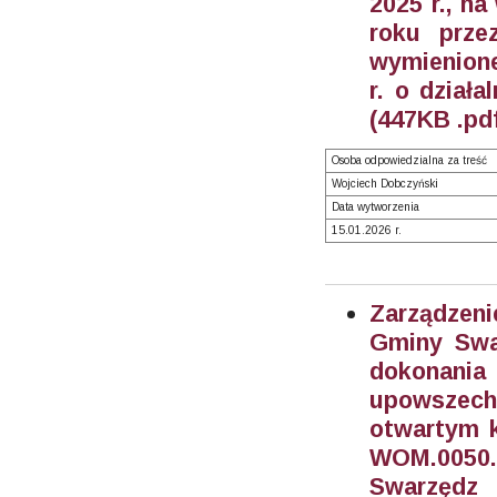
2025 r., na
roku prze
wymienione 
r. o działa
(447KB .pd
Osoba odpowiedzialna za treść
Wojciech Dobczyński
Data wytworzenia
15.01.2026 r.
Zarządzeni
Gminy Swar
dokonani
upowszech
otwartym k
WOM.0050
Swarzędz 