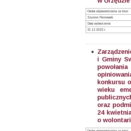
w Urzędzie
Osoba odpowiedzialna za treść
Szymon Pieniowski
Data wytworzenia
31.12.2025 r.
Zarządzeni
i Gminy Sw
powołani
opiniowan
konkursu o
wieku eme
publicznyc
oraz podmi
24 kwietnia
o wolontari
Osoba odpowiedzialna za treść