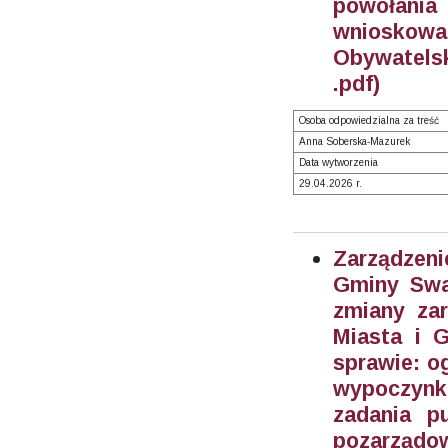
powołania
wnioskowa
Obywatels
.pdf)
Osoba odpowiedzialna za treść
Anna Soberska-Mazurek
Data wytworzenia
29.04.2026 r.
Zarządzeni
Gminy Swar
zmiany zar
Miasta i 
sprawie: o
wypoczynku
zadania p
pozarządow