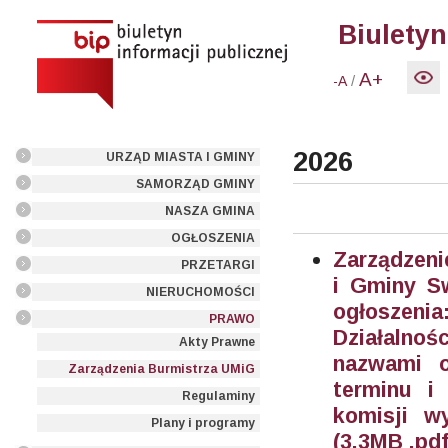
Biuletyn
A+
/
-A
2026
URZĄD MIASTA I GMINY
SAMORZĄD GMINY
NASZA GMINA
OGŁOSZENIA
Zarządzeni
PRZETARGI
i Gminy Sw
NIERUCHOMOŚCI
ogłoszenia
PRAWO
Działalno
Akty Prawne
nazwami or
Zarządzenia Burmistrza UMiG
terminu i
Regulaminy
komisji w
Plany i programy
(3.3MB .pdf