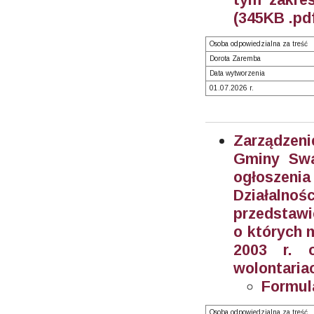
(345KB .pd
Osoba odpowiedzialna za treść
Dorota Zaremba
Data wytworzenia
01.07.2026 r.
Zarządzeni
Gminy Swa
ogłoszeni
Działalnoś
przedstawi
o których m
2003 r. o
wolontariac
Formul
Osoba odpowiedzialna za treść