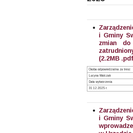
Zarządzeni
i Gminy Sw
zmian do
zatrudnion
(2.2MB .pdf
Osoba odpowiedzialna za treść
Lucyna Walczak
Data wytworzenia
31.12.2025 r.
Zarządzeni
i Gminy Sw
wprowadze