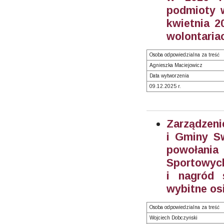
podmioty w
kwietnia 2
wolontariac
Osoba odpowiedzialna za treść
Agnieszka Maciejowicz
Data wytworzenia
09.12.2025 r.
Zarządzeni
i Gminy S
powołani
Sportowych
i nagród 
wybitne os
Osoba odpowiedzialna za treść
Wojciech Dobczyński