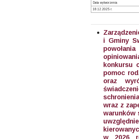
Data wytworzenia
18.12.2025 r.
Zarządzeni
i Gminy S
powołani
opiniowan
konkursu 
pomoc rodz
oraz wyr
świadczen
schronieni
wraz z zap
warunków s
uwzględn
kierowanyc
w 2026 ro