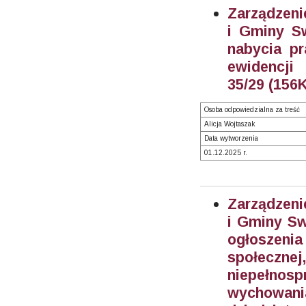
Zarządzeni
i Gminy S
nabycia pr
ewidencj
35/29 (156K
Osoba odpowiedzialna za treść
Alicja Wojtaszak
Data wytworzenia
01.12.2025 r.
Zarządzeni
i Gminy Sw
ogłoszenia
społecz
niepełno
wychowania