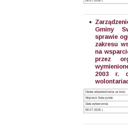
08.07.2026 r.
Zarządzeni
Gminy S
sprawie og
zakresu ws
na wsparci
przez or
wymienione
2003 r. o
wolontariac
Osoba odpowiedzialna za treść
Wojciech Dobczyński
Data wytworzenia
08.07.2026 r.