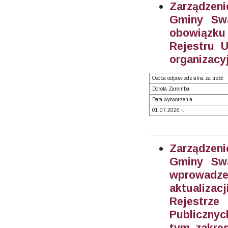
Zarządzeni
Gminy Swa
obowiązku
Rejestru 
organizacy
Osoba odpowiedzialna za treść
Dorota Zaremba
Data wytworzenia
01.07.2026 r.
Zarządzeni
Gminy Swa
wprowadze
aktualiza
Rejestrz
Publiczny
tym zakre