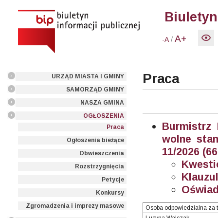
Biuletyn
A+
/
-A
Praca
URZĄD MIASTA I GMINY
SAMORZĄD GMINY
NASZA GMINA
OGŁOSZENIA
Burmistrz
Praca
wolne stan
Ogłoszenia bieżące
11/2026 (66
Obwieszczenia
Kwesti
Rozstrzygnięcia
Klauzul
Petycje
Oświad
Konkursy
Zgromadzenia i imprezy masowe
Osoba odpowiedzialna za t