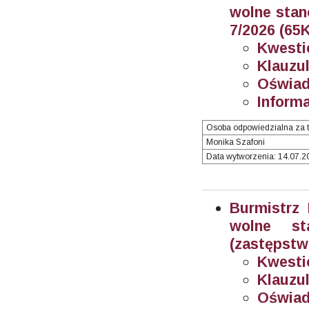
wolne stan
7/2026
(65K
Kwesti
Klauzul
Oświad
Informa
Osoba odpowiedzialna za t
Monika Szafoni
Data wytworzenia: 14.07.20
Burmistrz
wolne sta
(zastępstwo
Kwesti
Klauzul
Oświad