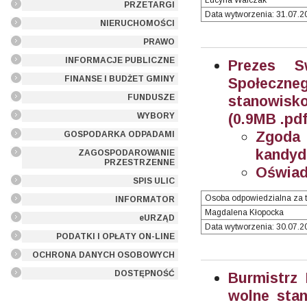
Lucyna Walczak
PRZETARGI
Data wytworzenia: 31.07.20
NIERUCHOMOŚCI
PRAWO
INFORMACJE PUBLICZNE
Prezes S
FINANSE I BUDŻET GMINY
Społeczn
FUNDUSZE
stanowisko
(0.9MB .pdf
WYBORY
Zgoda
GOSPODARKA ODPADAMI
kandyd
ZAGOSPODAROWANIE
PRZESTRZENNE
Oświad
SPIS ULIC
Osoba odpowiedzialna za t
INFORMATOR
Magdalena Kłopocka
eURZĄD
Data wytworzenia: 30.07.20
PODATKI I OPŁATY ON-LINE
OCHRONA DANYCH OSOBOWYCH
DOSTĘPNOŚĆ
Burmistrz
wolne stan