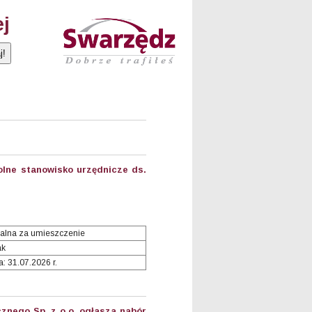
ej
lne stanowisko urzędnicze ds.
alna za umieszczenie
ak
: 31.07.2026 r.
nego Sp. z o.o. ogłasza nabór