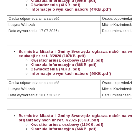
Klauzula informacyjna (66KB .pdf)
Oświadczenia (41KB .pdf)
Informacje o wynikach naboru (47KB .pdf)
Osoba odpowiedzialna za treść
Osoba odpowiedzi
Lucyna Walczak
Michał Kazimiersk
Data wytworzenia: 17.07.2026 r.
Data umieszczenia:
Burmistrz Miasta i Gminy Swarzędz ogłasza nabór na wo
edukacji nr ref. 8/2026 (107KB .pdf)
Kwestionariusz osobowy (119KB .pdf)
Klauzula informacyjna (66KB .pdf)
Oświadczenia (41KB .pdf)
Informacje o wynikach naboru (46KB .pdf)
Osoba odpowiedzialna za treść
Osoba odpowiedzi
Lucyna Walczak
Michał Kazimiersk
Data wytworzenia: 16.07.2026 r.
Data umieszczenia:
Burmistrz Miasta i Gminy Swarzędz ogłasza nabór na wo
organizacyjnych nr ref. 7/2026
(65KB .pdf)
Kwestionariusz osobowy (119KB .pdf)
Klauzula informacyjna (66KB .pdf)