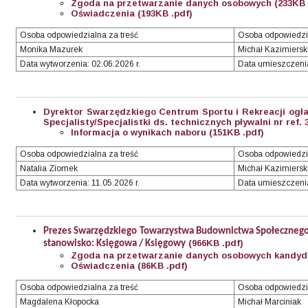
Zgoda na przetwarzanie danych osobowych (233KB 
Oświadczenia (193KB .pdf)
Osoba odpowiedzialna za treść
Osoba odpowiedzi
Monika Mazurek
Michał Kazimiersk
Data wytworzenia: 02.06.2026 r.
Data umieszczenia
Dyrektor Swarzędzkiego Centrum Sportu i Rekreacji ogł
Specjalisty/Specjalistki ds. technicznych pływalni nr ref. 
Informacja o wynikach naboru (151KB .pdf)
Osoba odpowiedzialna za treść
Osoba odpowiedzi
Natalia Ziomek
Michał Kazimiersk
Data wytworzenia: 11.05.2026 r.
Data umieszczenia:
Prezes Swarzędzkiego Towarzystwa Budownictwa Społecznego S
(966KB .pdf)
stanowisko: Księgowa / Księgowy
Zgoda na przetwarzanie danych osobowych kandyda
Oświadczenia (86KB .pdf)
Osoba odpowiedzialna za treść
Osoba odpowiedzi
Magdalena Kłopocka
Michał Marciniak