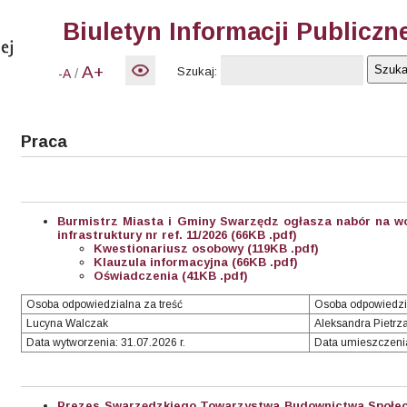
Biuletyn Informacji Publiczn
A+
Szukaj:
/
-A
Praca
Burmistrz Miasta i Gminy Swarzędz ogłasza nabór na wo
infrastruktury nr ref. 11/2026 (66KB .pdf)
Kwestionariusz osobowy (119KB .pdf)
Klauzula informacyjna (66KB .pdf)
Oświadczenia (41KB .pdf)
Osoba odpowiedzialna za treść
Osoba odpowiedzi
Lucyna Walczak
Aleksandra Pietrz
Data wytworzenia: 31.07.2026 r.
Data umieszczenia
Prezes Swarzędzkiego Towarzystwa Budownictwa Społecz