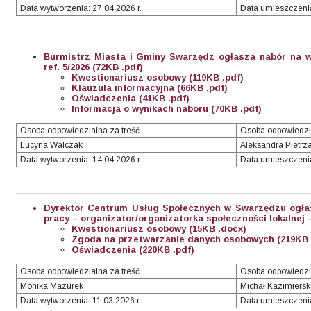
Data wytworzenia: 27.04.2026 r.
Data umieszczenia
Burmistrz Miasta i Gminy Swarzędz ogłasza nabór na w
ref. 5/2026
(72KB .pdf)
Kwestionariusz osobowy (119KB .pdf)
Klauzula informacyjna (66KB .pdf)
Oświadczenia (41KB .pdf)
Informacja o wynikach naboru (70KB .pdf)
Osoba odpowiedzialna za treść
Osoba odpowiedzi
Lucyna Walczak
Aleksandra Pietrz
Data wytworzenia: 14.04.2026 r.
Data umieszczenia:
Dyrektor Centrum Usług Społecznych w Swarzędzu ogła
pracy – organizator/organizatorka społeczności lokalnej – 
Kwestionariusz osobowy (15KB .docx)
Zgoda na przetwarzanie danych osobowych (219KB 
Oświadczenia (220KB .pdf)
Osoba odpowiedzialna za treść
Osoba odpowiedzi
Monika Mazurek
Michał Kazimiersk
Data wytworzenia: 11.03.2026 r.
Data umieszczenia