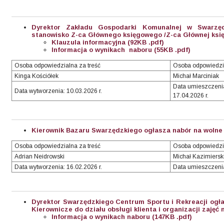
Dyrektor Zakładu Gospodarki Komunalnej w Swarzę
stanowisko Z-ca Głównego księgowego /Z-ca Głównej księ
Klauzula informacyjna (92KB .pdf)
Informacja o wynikach naboru (55KB .pdf
)
Osoba odpowiedzialna za treść
Osoba odpowiedzi
Kinga Kościółek
Michał Marciniak
Data umieszczenia/
Data wytworzenia: 10.03.2026 r.
17.04.2026 r.
Kierownik Bazaru Swarzędzkiego ogłasza nabór na wolne 
Osoba odpowiedzialna za treść
Osoba odpowiedzi
Adrian Neidrowski
Michał Kazimiersk
Data wytworzenia: 16.02.2026 r.
Data umieszczenia
Dyrektor Swarzędzkiego Centrum Sportu i Rekreacji ogł
Kierownicze do działu obsługi klienta i organizacji zajęć n
Informacja o wynikach naboru (147KB .pdf)