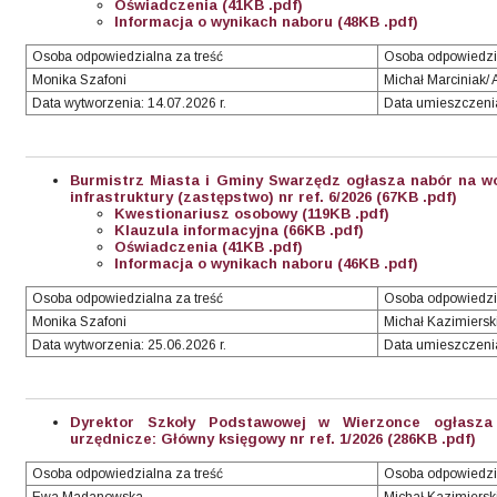
Oświadczenia (41KB .pdf)
Informacja o wynikach naboru (48KB .pdf)
Osoba odpowiedzialna za treść
Osoba odpowiedzia
Monika Szafoni
Michał Marciniak/ 
Data wytworzenia: 14.07.2026 r.
Data umieszczenia:
Burmistrz Miasta i Gminy Swarzędz ogłasza nabór na wo
infrastruktury (zastępstwo) nr ref. 6/2026
(67KB .pdf)
Kwestionariusz osobowy (119KB .pdf)
Klauzula informacyjna (66KB .pdf)
Oświadczenia (41KB .pdf)
Informacja o wynikach naboru (46KB .pdf)
Osoba odpowiedzialna za treść
Osoba odpowiedzi
Monika Szafoni
Michał Kazimiersk
Data wytworzenia: 25.06.2026 r.
Data umieszczenia:
Dyrektor Szkoły Podstawowej w Wierzonce ogłasza
urzędnicze: Główny księgowy nr ref. 1/2026 (286KB .pdf)
Osoba odpowiedzialna za treść
Osoba odpowiedzi