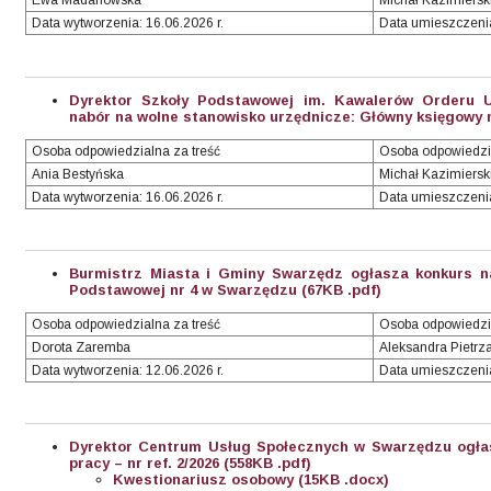
Ewa Madanowska
Michał Kazimiersk
Data wytworzenia: 16.06.2026 r.
Data umieszczenia
Dyrektor Szkoły Podstawowej im. Kawalerów Orderu 
nabór na wolne stanowisko urzędnicze: Główny księgowy nr
Osoba odpowiedzialna za treść
Osoba odpowiedzi
Ania Bestyńska
Michał Kazimiersk
Data wytworzenia: 16.06.2026 r.
Data umieszczenia
Burmistrz Miasta i Gminy Swarzędz ogłasza konkurs n
Podstawowej nr 4 w Swarzędzu (67KB .pdf)
Osoba odpowiedzialna za treść
Osoba odpowiedzi
Dorota Zaremba
Aleksandra Pietrz
Data wytworzenia: 12.06.2026 r.
Data umieszczenia
Dyrektor Centrum Usług Społecznych w Swarzędzu ogła
pracy – nr ref. 2/2026 (558KB .pdf)
Kwestionariusz osobowy (15KB .docx)