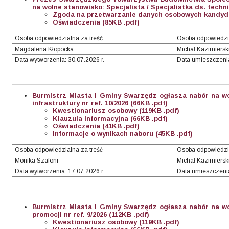
na wolne stanowisko: Specjalista / Specjalistka ds. techn
Zgoda na przetwarzanie danych osobowych kandyda
Oświadczenia (85KB .pdf)
Osoba odpowiedzialna za treść
Osoba odpowiedzi
Magdalena Kłopocka
Michał Kazimiersk
Data wytworzenia: 30.07.2026 r.
Data umieszczenia
Burmistrz Miasta i Gminy Swarzędz ogłasza nabór na wo
infrastruktury nr ref. 10/2026 (66KB .pdf)
Kwestionariusz osobowy (119KB .pdf)
Klauzula informacyjna (66KB .pdf)
Oświadczenia (41KB .pdf)
Informacje o wynikach naboru (45KB .pdf)
Osoba odpowiedzialna za treść
Osoba odpowiedzia
Monika Szafoni
Michał Kazimiersk
Data wytworzenia: 17.07.2026 r.
Data umieszczenia
Burmistrz Miasta i Gminy Swarzędz ogłasza nabór na wo
promocji nr ref. 9/2026 (112KB .pdf)
Kwestionariusz osobowy (119KB .pdf)