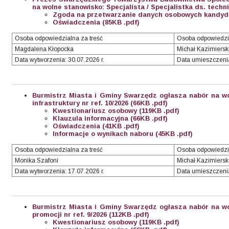
na wolne stanowisko: Specjalista / Specjalistka ds. techn
Zgoda na przetwarzanie danych osobowych kandyda
Oświadczenia (85KB .pdf)
Osoba odpowiedzialna za treść
Osoba odpowiedzi
Magdalena Kłopocka
Michał Kazimiersk
Data wytworzenia: 30.07.2026 r.
Data umieszczenia
Burmistrz Miasta i Gminy Swarzędz ogłasza nabór na wo
infrastruktury nr ref. 10/2026 (66KB .pdf)
Kwestionariusz osobowy (119KB .pdf)
Klauzula informacyjna (66KB .pdf)
Oświadczenia (41KB .pdf)
Informacje o wynikach naboru (45KB .pdf)
Osoba odpowiedzialna za treść
Osoba odpowiedzia
Monika Szafoni
Michał Kazimiersk
Data wytworzenia: 17.07.2026 r.
Data umieszczenia
Burmistrz Miasta i Gminy Swarzędz ogłasza nabór na wo
promocji nr ref. 9/2026 (112KB .pdf)
Kwestionariusz osobowy (119KB .pdf)