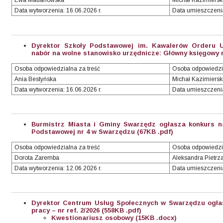
Ewa Madanowska
Michał Kazimiersk
Data wytworzenia: 16.06.2026 r.
Data umieszczenia
Dyrektor Szkoły Podstawowej im. Kawalerów Orderu 
nabór na wolne stanowisko urzędnicze: Główny księgowy nr
Osoba odpowiedzialna za treść
Osoba odpowiedzi
Ania Bestyńska
Michał Kazimiersk
Data wytworzenia: 16.06.2026 r.
Data umieszczenia
Burmistrz Miasta i Gminy Swarzędz ogłasza konkurs n
Podstawowej nr 4 w Swarzędzu (67KB .pdf)
Osoba odpowiedzialna za treść
Osoba odpowiedzi
Dorota Zaremba
Aleksandra Pietrz
Data wytworzenia: 12.06.2026 r.
Data umieszczenia
Dyrektor Centrum Usług Społecznych w Swarzędzu ogła
pracy – nr ref. 2/2026 (558KB .pdf)
Kwestionariusz osobowy (15KB .docx)