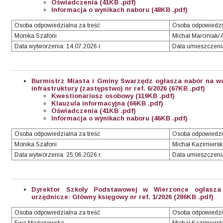
Oświadczenia (41KB .pdf)
Informacja o wynikach naboru (48KB .pdf)
Osoba odpowiedzialna za treść
Osoba odpowiedzia
Monika Szafoni
Michał Marciniak/ 
Data wytworzenia: 14.07.2026 r.
Data umieszczenia:
Burmistrz Miasta i Gminy Swarzędz ogłasza nabór na wo
infrastruktury (zastępstwo) nr ref. 6/2026
(67KB .pdf)
Kwestionariusz osobowy (119KB .pdf)
Klauzula informacyjna (66KB .pdf)
Oświadczenia (41KB .pdf)
Informacja o wynikach naboru (46KB .pdf)
Osoba odpowiedzialna za treść
Osoba odpowiedzi
Monika Szafoni
Michał Kazimiersk
Data wytworzenia: 25.06.2026 r.
Data umieszczenia:
Dyrektor Szkoły Podstawowej w Wierzonce ogłasza
urzędnicze: Główny księgowy nr ref. 1/2026 (286KB .pdf)
Osoba odpowiedzialna za treść
Osoba odpowiedzi