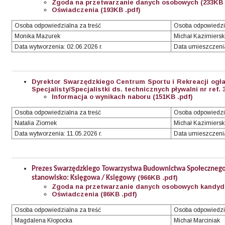
Zgoda na przetwarzanie danych osobowych (233KB 
Oświadczenia (193KB .pdf)
Osoba odpowiedzialna za treść
Osoba odpowiedzi
Monika Mazurek
Michał Kazimiersk
Data wytworzenia: 02.06.2026 r.
Data umieszczenia
Dyrektor Swarzędzkiego Centrum Sportu i Rekreacji ogł
Specjalisty/Specjalistki ds. technicznych pływalni nr ref. 
Informacja o wynikach naboru (151KB .pdf)
Osoba odpowiedzialna za treść
Osoba odpowiedzi
Natalia Ziomek
Michał Kazimiersk
Data wytworzenia: 11.05.2026 r.
Data umieszczenia:
Prezes Swarzędzkiego Towarzystwa Budownictwa Społecznego S
(966KB .pdf)
stanowisko: Księgowa / Księgowy
Zgoda na przetwarzanie danych osobowych kandyda
Oświadczenia (86KB .pdf)
Osoba odpowiedzialna za treść
Osoba odpowiedzi
Magdalena Kłopocka
Michał Marciniak