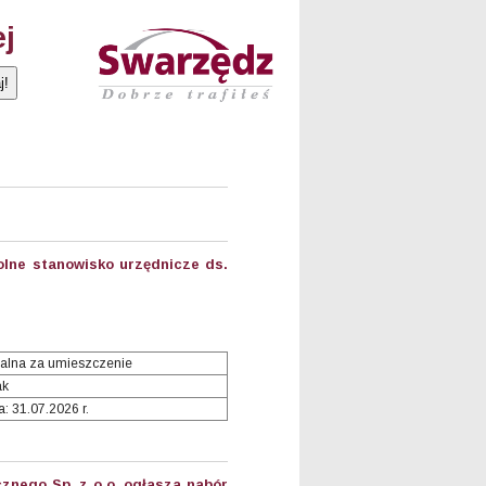
ej
lne stanowisko urzędnicze ds.
alna za umieszczenie
ak
: 31.07.2026 r.
nego Sp. z o.o. ogłasza nabór