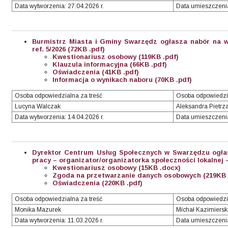
Data wytworzenia: 27.04.2026 r.
Data umieszczenia
Burmistrz Miasta i Gminy Swarzędz ogłasza nabór na w
ref. 5/2026
(72KB .pdf)
Kwestionariusz osobowy (119KB .pdf)
Klauzula informacyjna (66KB .pdf)
Oświadczenia (41KB .pdf)
Informacja o wynikach naboru (70KB .pdf)
Osoba odpowiedzialna za treść
Osoba odpowiedzi
Lucyna Walczak
Aleksandra Pietrz
Data wytworzenia: 14.04.2026 r.
Data umieszczenia:
Dyrektor Centrum Usług Społecznych w Swarzędzu ogła
pracy – organizator/organizatorka społeczności lokalnej – 
Kwestionariusz osobowy (15KB .docx)
Zgoda na przetwarzanie danych osobowych (219KB 
Oświadczenia (220KB .pdf)
Osoba odpowiedzialna za treść
Osoba odpowiedzi
Monika Mazurek
Michał Kazimiersk
Data wytworzenia: 11.03.2026 r.
Data umieszczenia