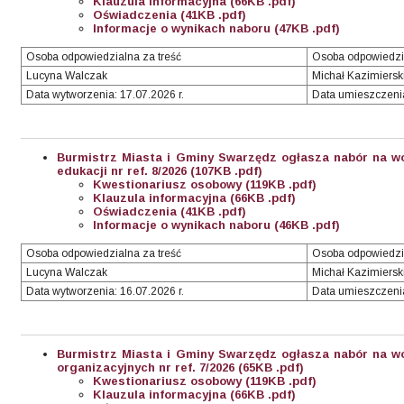
Klauzula informacyjna (66KB .pdf)
Oświadczenia (41KB .pdf)
Informacje o wynikach naboru (47KB .pdf)
Osoba odpowiedzialna za treść
Osoba odpowiedzi
Lucyna Walczak
Michał Kazimiersk
Data wytworzenia: 17.07.2026 r.
Data umieszczenia:
Burmistrz Miasta i Gminy Swarzędz ogłasza nabór na wo
edukacji nr ref. 8/2026 (107KB .pdf)
Kwestionariusz osobowy (119KB .pdf)
Klauzula informacyjna (66KB .pdf)
Oświadczenia (41KB .pdf)
Informacje o wynikach naboru (46KB .pdf)
Osoba odpowiedzialna za treść
Osoba odpowiedzi
Lucyna Walczak
Michał Kazimiersk
Data wytworzenia: 16.07.2026 r.
Data umieszczenia:
Burmistrz Miasta i Gminy Swarzędz ogłasza nabór na wo
organizacyjnych nr ref. 7/2026
(65KB .pdf)
Kwestionariusz osobowy (119KB .pdf)
Klauzula informacyjna (66KB .pdf)