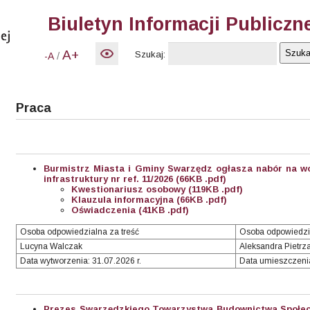
Biuletyn Informacji Publiczn
A+
Szukaj:
/
-A
Praca
Burmistrz Miasta i Gminy Swarzędz ogłasza nabór na wo
infrastruktury nr ref. 11/2026 (66KB .pdf)
Kwestionariusz osobowy (119KB .pdf)
Klauzula informacyjna (66KB .pdf)
Oświadczenia (41KB .pdf)
Osoba odpowiedzialna za treść
Osoba odpowiedzi
Lucyna Walczak
Aleksandra Pietrz
Data wytworzenia: 31.07.2026 r.
Data umieszczenia
Prezes Swarzędzkiego Towarzystwa Budownictwa Społecz