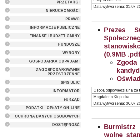
Lucyna Walczak
PRZETARGI
Data wytworzenia: 31.07.20
NIERUCHOMOŚCI
PRAWO
INFORMACJE PUBLICZNE
Prezes S
FINANSE I BUDŻET GMINY
Społeczn
FUNDUSZE
stanowisko
(0.9MB .pdf
WYBORY
Zgoda
GOSPODARKA ODPADAMI
kandyd
ZAGOSPODAROWANIE
PRZESTRZENNE
Oświad
SPIS ULIC
Osoba odpowiedzialna za t
INFORMATOR
Magdalena Kłopocka
eURZĄD
Data wytworzenia: 30.07.20
PODATKI I OPŁATY ON-LINE
OCHRONA DANYCH OSOBOWYCH
DOSTĘPNOŚĆ
Burmistrz
wolne stan