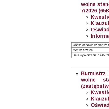
wolne stan
7/2026
(65K
Kwesti
Klauzul
Oświad
Informa
Osoba odpowiedzialna za t
Monika Szafoni
Data wytworzenia: 14.07.20
Burmistrz
wolne sta
(zastępstwo
Kwesti
Klauzul
Oświad