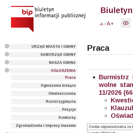
Biuletyn
A+
/
-A
Praca
URZĄD MIASTA I GMINY
SAMORZĄD GMINY
NASZA GMINA
OGŁOSZENIA
Burmistrz
Praca
wolne stan
Ogłoszenia bieżące
11/2026 (66
Obwieszczenia
Kwesti
Rozstrzygnięcia
Klauzul
Petycje
Oświad
Konkursy
Zgromadzenia i imprezy masowe
Osoba odpowiedzialna za t